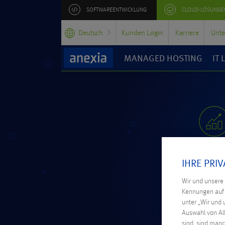
SOFTWAREENTWICKLUNG
CLOUD-LÖSUNGE
Deutsch
Kunden Login
Karriere
Unt
MANAGED HOSTING
IT
IHRE PRI
Wir und unsere
Kennungen auf I
unter „Wir und 
Auswahl von All
sind, sind manc