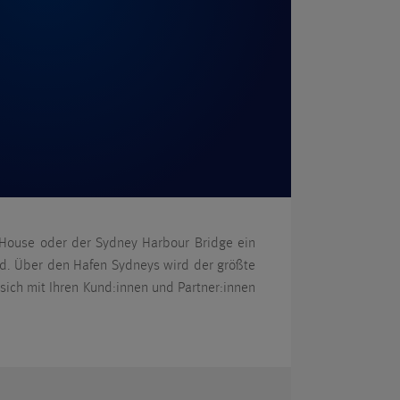
a House oder der Sydney Harbour Bridge ein
nd. Über den Hafen Sydneys wird der größte
sich mit Ihren Kund:innen und Partner:innen