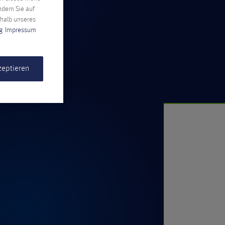
indem Sie auf
rhalb unseres
g
Impressum
zeptieren