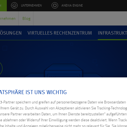
N
UNTERNEHMEN
ANEXIA ENGINE
ernehmen
Blog
 LÖSUNGEN
VIRTUELLES RECHENZENTRUM
INFRASTRUK
VATSPHÄRE IST UNS WICHTIG
RECHENZE
3
-Partner speichern und greifen auf personenbezogene Daten wie Browserdaten 
hrem Gerät zu. Durch Auswahl von Akzeptieren aktivieren Sie Tracking-Technologi
unsere Partner verarbeiten Daten, um Ihnen Dienste bereitzustellen“ aufgeführte
e ablehnen oder Widerruf Ihrer Einwilligung werden diese deaktiviert. Wenn Tracke
he Inhalte und Anzeigen möglicherweise nicht mehr so relevant für Sie. Sie kön