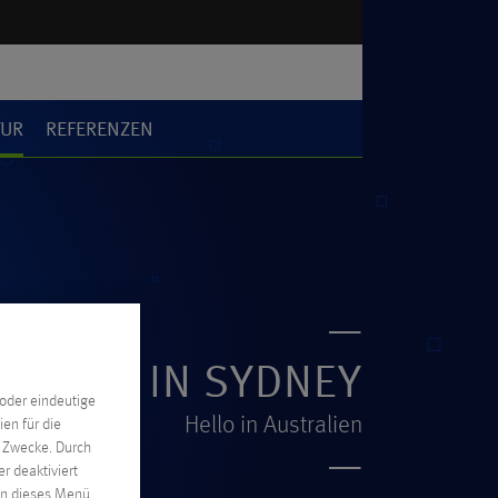
TUR
REFERENZEN
NTRUM IN SYDNEY
oder eindeutige
Hello in Australien
en für die
n Zwecke. Durch
r deaktiviert
nen dieses Menü