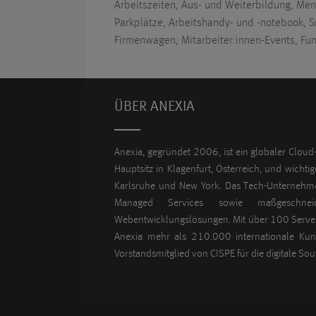
Arbeitszeiten, Aus- und Weiterbildung, Me
Parkplätze, Arbeitshandy- und -notebook, 
Firmenwagen, Mitarbeiter:innen-Events, Fun
ÜBER ANEXIA
Anexia, gegründet 2006, ist ein globaler Cloud-
Hauptsitz in Klagenfurt, Österreich, und wichti
Karlsruhe und New York. Das Tech-Unternehme
Managed Services sowie maßgeschnei
Webentwicklungslösungen. Mit über 100 Server
Anexia mehr als 210.000 internationale Kund
Vorstandsmitglied von CISPE für die digitale Sou