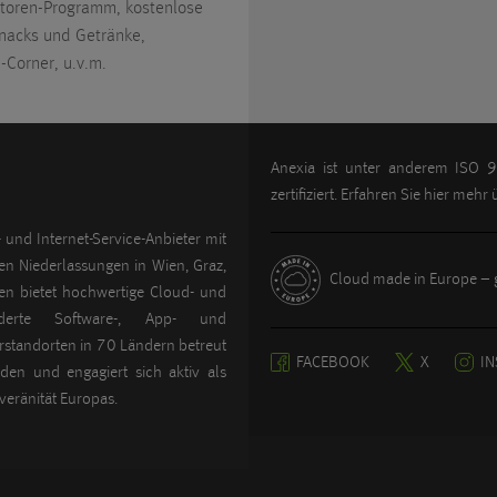
ntoren-Programm, kostenlose
Snacks und Getränke,
-Corner, u.v.m.
Anexia ist unter anderem IS
zertifiziert. Erfahren Sie hier mehr
 und Internet-Service-Anbieter mit
gen Niederlassungen in Wien, Graz,
Cloud made in Europe – g
n bietet hochwertige Cloud- und
derte Software-, App- und
standorten in 70 Ländern betreut
FACEBOOK
X
I
en und engagiert sich aktiv als
veränität Europas.