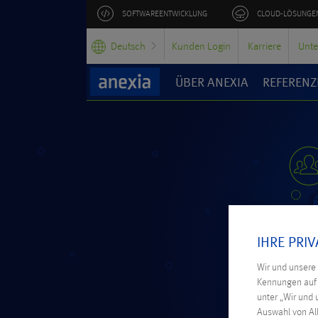
SOFTWAREENTWICKLUNG
CLOUD-LÖSUNGE
Deutsch
Kunden Login
Karriere
Unt
ÜBER ANEXIA
REFERENZ
IHRE PRI
Wir und unsere
Kennungen auf I
unter „Wir und 
Auswahl von All