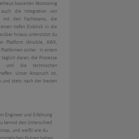
etheus basierten Monitoring
t auch die Integration von
n mit den Fachteams, die
inen tiefen Einblick in die
arüber hinaus unterstützt du
on Platform (Ansible, AWX,
r Platformen sicher. In einem
 täglich daran, die Prozesse
en und die technischen
affen. Unser Anspruch ist,
n und stets nach der besten
em Engineer und Erfahrung
Du kennst den Unterschied
tmap, und weißt wie du
stmöglichen Nutzen haben.