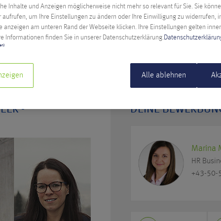
he Inhalte und Anzeigen möglicherweise nicht mehr so relevant für Sie. Sie kön
r aufrufen, um Ihre Einstellungen zu ändern oder Ihre Einwilligung zu widerrufen, 
 anzeigen am unteren Rand der Webseite klicken. Ihre Einstellungen gelten inne
e Informationen finden Sie in unserer Datenschutzerklärung.
Datenschutzerklärun
ten)
tem Automation Engineer - Observability (m/w/d)
nzeigen
Alle ablehnen
Ak
EER -
DEINE BEWERBUNG
Marina 
HR Busin
+43-50-