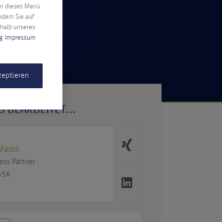
nen dieses Menü
indem Sie auf
rhalb unseres
g
Impressum
zeptieren
 BEARBEITET...
Maros
ess Partner
556