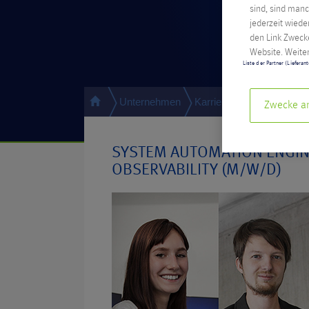
sind, sind manc
jederzeit wiede
den Link Zwecke
Website. Weiter
Liste der Partner (Lieferan
Unternehmen
Karriere
Details
Sys
Zwecke a
SYSTEM AUTOMATION ENGIN
OBSERVABILITY (M/W/D)