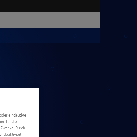
oder eindeutige
en für die
n Zwecke. Durch
r deaktiviert