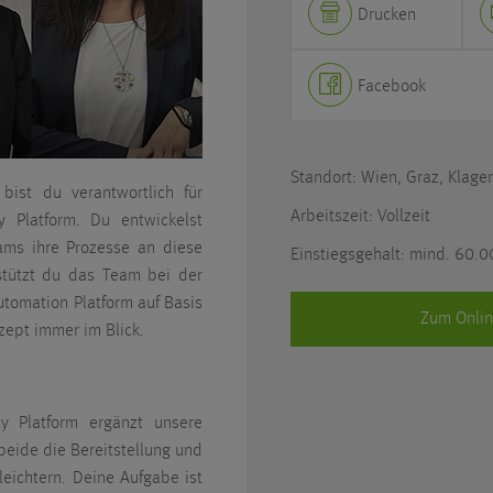
Drucken
Facebook
Standort:
Wien, Graz, Klage
bist du verantwortlich für
Arbeitszeit:
Vollzeit
y Platform. Du entwickelst
ams ihre Prozesse an diese
Einstiegsgehalt: mind. 60.
stützt du das Team bei der
utomation Platform auf Basis
Zum Onli
ept immer im Blick.
ty Platform ergänzt unsere
eide die Bereitstellung und
leichtern. Deine Aufgabe ist