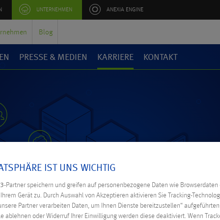
N
UNTERNEHMEN
ANEXIA ENGINE
ernehmen
Blog
EN
PRESSE & MEDIEN
KARRIERE
KONTAKT
VATSPHÄRE IST UNS WICHTIG
3
-Partner speichern und greifen auf personenbezogene Daten wie Browserdaten 
hrem Gerät zu. Durch Auswahl von Akzeptieren aktivieren Sie Tracking-Technologi
unsere Partner verarbeiten Daten, um Ihnen Dienste bereitzustellen“ aufgeführte
e ablehnen oder Widerruf Ihrer Einwilligung werden diese deaktiviert. Wenn Tracke