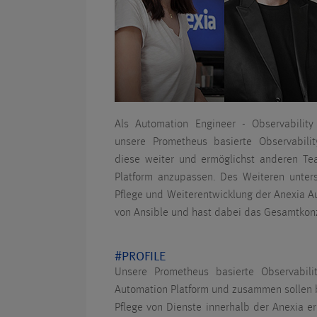
Als Automation Engineer - Observability 
unsere Prometheus basierte Observabilit
diese weiter und ermöglichst anderen Te
Platform anzupassen. Des Weiteren unter
Pflege und Weiterentwicklung der Anexia A
von Ansible und hast dabei das Gesamtkonz
#PROFILE
Unsere Prometheus basierte Observabili
Automation Platform und zusammen sollen b
Pflege von Dienste innerhalb der Anexia er