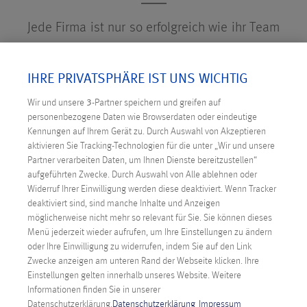
Jede Firma ist nur so erfolgreich wie ihr Team
im Hintergrund. Das Expert:innenteam rund
um Anexia besteht aktuell aus mehr als 60
IHRE PRIVATSPHÄRE IST UNS WICHTIG
hochqualifizierten Techniker:innen. Sie alle
Wir und unsere
3
-Partner speichern und greifen auf
tragen tagtäglich zu unserem Erfolg bei und
personenbezogene Daten wie Browserdaten oder eindeutige
sind ein wichtiger Bestandteil unseres hohen
Kennungen auf Ihrem Gerät zu. Durch Auswahl von Akzeptieren
aktivieren Sie Tracking-Technologien für die unter „Wir und unsere
Niveaus bei Kundenzufriedenheit und -
Partner verarbeiten Daten, um Ihnen Dienste bereitzustellen“
bindung.
aufgeführten Zwecke. Durch Auswahl von Alle ablehnen oder
Widerruf Ihrer Einwilligung werden diese deaktiviert. Wenn Tracker
deaktiviert sind, sind manche Inhalte und Anzeigen
möglicherweise nicht mehr so relevant für Sie. Sie können dieses
Menü jederzeit wieder aufrufen, um Ihre Einstellungen zu ändern
oder Ihre Einwilligung zu widerrufen, indem Sie auf den Link
UNSER EXPERT:INNENTEAM STELLT
Zwecke anzeigen am unteren Rand der Webseite klicken. Ihre
SICH VOR
Einstellungen gelten innerhalb unseres Website. Weitere
Informationen finden Sie in unserer
Datenschutzerklärung.
Datenschutzerklärung
Impressum