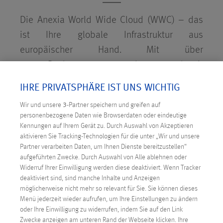
Die Anexia World Wide Cloud (WWC) – das
ist Ihre globale Infrastruktur aus
europäischer Hand. Mit über
100 Rechenzentrumsstandorten weltweit
helfen wir Ihnen da vor Ort zu sein, wo Ihre
IHRE PRIVATSPHÄRE IST UNS WICHTIG
Kund:innen sind. Ein Anbieter, einmal SLAs,
Wir und unsere
3
-Partner speichern und greifen auf
eine Rechnung.
personenbezogene Daten wie Browserdaten oder eindeutige
Kennungen auf Ihrem Gerät zu. Durch Auswahl von Akzeptieren
Beziehen Sie Hosting Services wie virtuelle
aktivieren Sie Tracking-Technologien für die unter „Wir und unsere
Server, gemanagte Cluster-Lösungen,
Partner verarbeiten Daten, um Ihnen Dienste bereitzustellen“
aufgeführten Zwecke. Durch Auswahl von Alle ablehnen oder
klassische Colocation sowie IP Transit auf
Widerruf Ihrer Einwilligung werden diese deaktiviert. Wenn Tracker
der ganzen Welt. Damit Latenz und
deaktiviert sind, sind manche Inhalte und Anzeigen
ausfallsicherer Datenverkehr kein Problem
möglicherweise nicht mehr so relevant für Sie. Sie können dieses
Menü jederzeit wieder aufrufen, um Ihre Einstellungen zu ändern
mehr sind, bieten wir Ihnen mit dem Anexia
oder Ihre Einwilligung zu widerrufen, indem Sie auf den Link
Backbone ein imposantes Netzwerk, das mit
Zwecke anzeigen am unteren Rand der Webseite klicken. Ihre