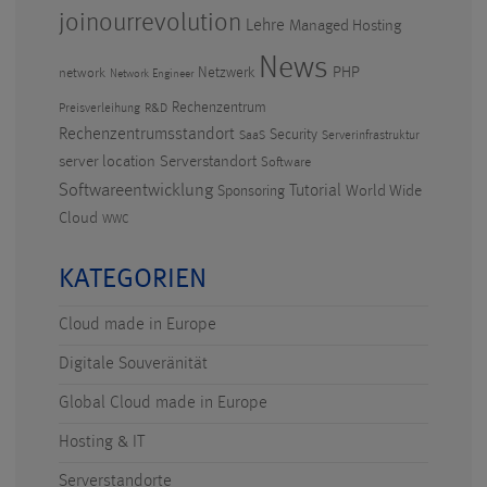
joinourrevolution
Lehre
Managed Hosting
News
PHP
Netzwerk
network
Network Engineer
Rechenzentrum
Preisverleihung
R&D
Rechenzentrumsstandort
Security
SaaS
Serverinfrastruktur
Serverstandort
server location
Software
Softwareentwicklung
Tutorial
World Wide
Sponsoring
Cloud
WWC
KATEGORIEN
Cloud made in Europe
Digitale Souveränität
Global Cloud made in Europe
Hosting & IT
Serverstandorte