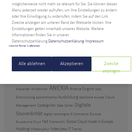
möglicherweise nicht mehr so relevant für Sie. Sie können dieses
Fragen stellen
Menü jederzeit wieder aufrufen, um Ihre Einstellungen zu ändern
oder Ihre Einwilligung zu widerrufen, indem Sie auf den Link
Anexia: Cloud Provider aus Österreich feiert
Zwecke anzeigen am unteren Rand der Webseite klicken. Ihre
Jubiläum
Einstellungen gelten innerhalb unseres Website. Weitere
Künstliche Intelligenz im Berufsalltag – warum
Informationen finden Sie in unserer
Datenschutzerklärung.
Datenschutzerklärung
Impressum
Abwarten keine Option ist
Liste der Partner (Lieferanten)
Digitale Souveränität: Anexia CEO kritisiert
Amazons EU-Cloud
Alle ablehnen
Akzeptieren
Zwecke
anzeigen
SCHLAGWÖRTER
ANEXIA
Anexia Engine
App
Alexander Windbichler
Ausbildung
Entwicklung
Cloud
apprenticeship
backbone europe
Digitale
CodeIgniter
Management
Data Center
Souveränität
Europa
digital sovereignty
E-Commerce
F&E
Global Cloud made in Europe
Framework
Europäische Cloud
Hosting
Interview
Infrastruktur
IT Trends