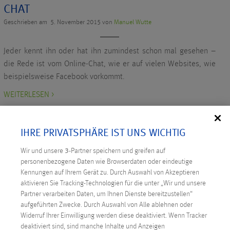
CHAT
Geschrieben am 5. November 2015 von
Manuel Wutte
Jeder kennt ihn oder hat ihn zumindest schon mal gesehen –
die Rede ist vom Online-Chat, wie er auf vielen Websites, wie
beispielsweise Facebook vorkommt.
WEITERLESEN >
IHRE PRIVATSPHÄRE IST UNS WICHTIG
Wir und unsere
3
-Partner speichern und greifen auf
personenbezogene Daten wie Browserdaten oder eindeutige
Kennungen auf Ihrem Gerät zu. Durch Auswahl von Akzeptieren
NEUESTE BEITRÄGE
aktivieren Sie Tracking-Technologien für die unter „Wir und unsere
Partner verarbeiten Daten, um Ihnen Dienste bereitzustellen“
Digitale Souveränität: Österreich ergreift die
aufgeführten Zwecke. Durch Auswahl von Alle ablehnen oder
Initiative
Widerruf Ihrer Einwilligung werden diese deaktiviert. Wenn Tracker
deaktiviert sind, sind manche Inhalte und Anzeigen
Technicus Award: Open Mind – wenn junge Talente