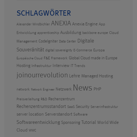
SCHLAGWÖRTER
ANEXIA
Anexia Engine
App
Alexander Windbichler
Ausbildung
Entwicklung
Cloud
apprenticeship
backbone europe
Digitale
CodeIgniter
Management
Data Center
Souveränität
Europa
digital sovereignty
E-Commerce
F&E
Global Cloud made in Europe
Framework
Europäische Cloud
Hosting
Interview
Infrastruktur
IT Trends
joinourrevolution
Lehre
Managed Hosting
News
PHP
Netzwerk
network
Network Engineer
Rechenzentrum
Preisverleihung
R&D
Rechenzentrumsstandort
Security
SaaS
Serverinfrastruktur
Serverstandort
server location
Software
Softwareentwicklung
Tutorial
World Wide
Sponsoring
Cloud
WWC