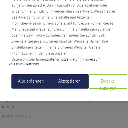
Energie. Digitale Souveränität, stabile Preise & Green IT aus
aufgeführten Zwecke. Durch Auswahl von Alle ablehnen oder
Österreich.
Widerruf Ihrer Einwilligung werden diese deaktiviert. Wenn Tracker
deaktiviert sind, sind manche Inhalte und Anzeigen
WEITERLESEN >
möglicherweise nicht mehr so relevant für Sie. Sie können dieses
Menü jederzeit wieder aufrufen, um Ihre Einstellungen zu ändern
oder Ihre Einwilligung zu widerrufen, indem Sie auf den Link
Zwecke anzeigen am unteren Rand der Webseite klicken. Ihre
Digitale Souveränität
Unternehmen
Einstellungen gelten innerhalb unseres Website. Weitere
Informationen finden Sie in unserer
ANEXIA WÄCHST – STRATEGISCH,
Datenschutzerklärung.
Datenschutzerklärung
Impressum
NACHHALTIG UND MIT KLARER VISION
Liste der Partner (Lieferanten)
Geschrieben am 14. Oktober 2025 von
Esther Farys
Alle ablehnen
Akzeptieren
Zwecke
Mehr Klarheit, mehr Fokus, mehr Zukunft: Anexia richtet
anzeigen
Unternehmensstruktur neu aus – mit dem Ziel, Europas
digitale Souveränität zu stärken und nachhaltige Innovation zu
fördern.
WEITERLESEN >