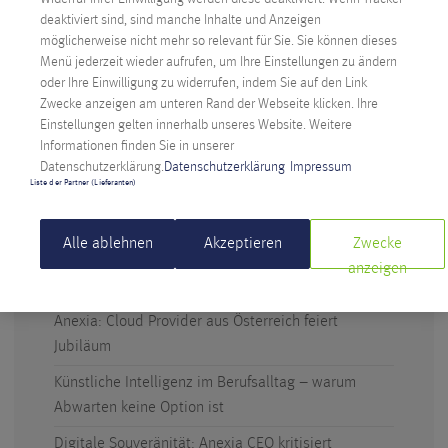
WEITERLESEN >
deaktiviert sind, sind manche Inhalte und Anzeigen
möglicherweise nicht mehr so relevant für Sie. Sie können dieses
Menü jederzeit wieder aufrufen, um Ihre Einstellungen zu ändern
oder Ihre Einwilligung zu widerrufen, indem Sie auf den Link
Zwecke anzeigen am unteren Rand der Webseite klicken. Ihre
Einstellungen gelten innerhalb unseres Website. Weitere
Informationen finden Sie in unserer
NEUESTE BEITRÄGE
Datenschutzerklärung.
Datenschutzerklärung
Impressum
Liste der Partner (Lieferanten)
Digitale Souveränität: Österreich ergreift die
Initiative
Alle ablehnen
Akzeptieren
Zwecke
Technicus Award: Open Mind – wenn junge Talente
anzeigen
Fragen stellen
Anexia: Cloud Provider aus Österreich feiert
Jubiläum
Künstliche Intelligenz im Berufsalltag – warum
Abwarten keine Option ist
Digitale Souveränität: Anexia CEO kritisiert