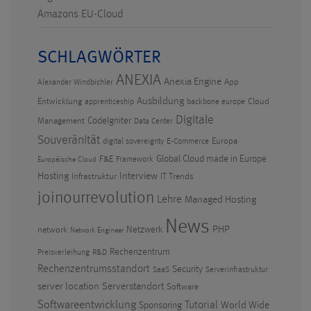
Amazons EU-Cloud
SCHLAGWÖRTER
ANEXIA
Anexia Engine
App
Alexander Windbichler
Ausbildung
Entwicklung
Cloud
apprenticeship
backbone europe
Digitale
CodeIgniter
Management
Data Center
Souveränität
Europa
digital sovereignty
E-Commerce
F&E
Global Cloud made in Europe
Framework
Europäische Cloud
Hosting
Interview
Infrastruktur
IT Trends
joinourrevolution
Lehre
Managed Hosting
News
PHP
Netzwerk
network
Network Engineer
Rechenzentrum
Preisverleihung
R&D
Rechenzentrumsstandort
Security
SaaS
Serverinfrastruktur
Serverstandort
server location
Software
Softwareentwicklung
Tutorial
World Wide
Sponsoring