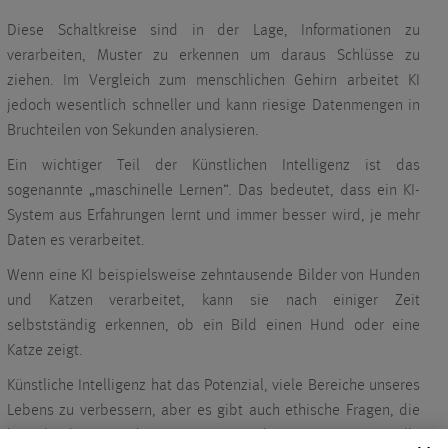
Diese Schaltkreise sind in der Lage, Informationen zu
verarbeiten, Muster zu erkennen um daraus Schlüsse zu
ziehen. Im Vergleich zum menschlichen Gehirn arbeitet KI
jedoch wesentlich schneller und kann riesige Datenmengen in
Bruchteilen von Sekunden analysieren.
Ein wichtiger Teil der Künstlichen Intelligenz ist das
sogenannte „maschinelle Lernen“. Das bedeutet, dass ein KI-
System aus Erfahrungen lernt und immer besser wird, je mehr
Daten es verarbeitet.
Wenn eine KI beispielsweise zehntausende Bilder von Hunden
und Katzen verarbeitet, kann sie nach einiger Zeit
selbstständig erkennen, ob ein Bild einen Hund oder eine
Katze zeigt.
Künstliche Intelligenz hat das Potenzial, viele Bereiche unseres
Lebens zu verbessern, aber es gibt auch ethische Fragen, die
berücksichtigt werden müssen, wie der verantwortungsvolle