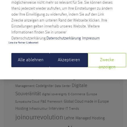
Anexia: Cloud Provider aus Österreich feiert
möglicherweise nicht mehr so relevant für Sie. Sie können dieses
Jubiläum
Menü jederzeit wieder aufrufen, um Ihre Einstellungen zu ändern
oder Ihre Einwilligung zu widerrufen, indem Sie auf den Link
Künstliche Intelligenz im Berufsalltag – warum
Zwecke anzeigen am unteren Rand der Webseite klicken. Ihre
Abwarten keine Option ist
Einstellungen gelten innerhalb unseres Website. Weitere
Informationen finden Sie in unserer
Digitale Souveränität: Anexia CEO kritisiert
Datenschutzerklärung.
Datenschutzerklärung
Impressum
Amazons EU-Cloud
Liste der Partner (Lieferanten)
SCHLAGWÖRTER
Alle ablehnen
Akzeptieren
Zwecke
anzeigen
ANEXIA
Anexia Engine
App
Alexander Windbichler
Ausbildung
Entwicklung
Cloud
apprenticeship
backbone europe
Digitale
CodeIgniter
Management
Data Center
Souveränität
Europa
digital sovereignty
E-Commerce
F&E
Global Cloud made in Europe
Framework
Europäische Cloud
Hosting
Interview
Infrastruktur
IT Trends
joinourrevolution
Lehre
Managed Hosting