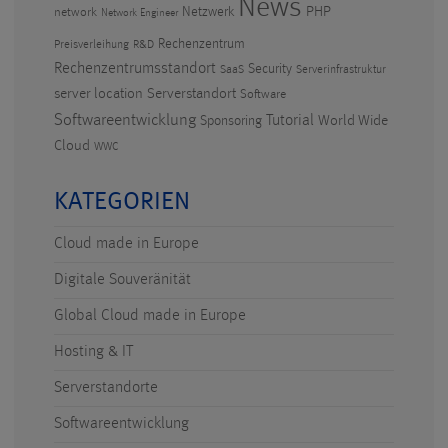
News
PHP
Netzwerk
network
Network Engineer
Rechenzentrum
Preisverleihung
R&D
Rechenzentrumsstandort
Security
SaaS
Serverinfrastruktur
Serverstandort
server location
Software
Softwareentwicklung
Tutorial
World Wide
Sponsoring
Cloud
WWC
KATEGORIEN
Cloud made in Europe
Digitale Souveränität
Global Cloud made in Europe
Hosting & IT
Serverstandorte
Softwareentwicklung