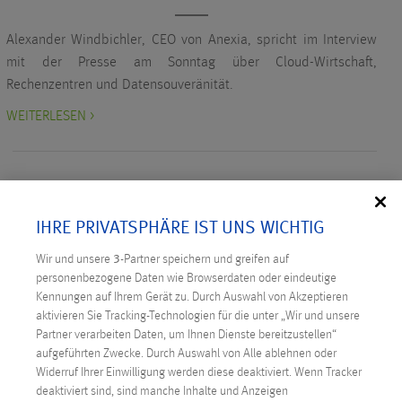
Alexander Windbichler, CEO von Anexia, spricht im Interview
mit der Presse am Sonntag über Cloud-Wirtschaft,
Rechenzentren und Datensouveränität.
WEITERLESEN >
IHRE PRIVATSPHÄRE IST UNS WICHTIG
NEUESTE BEITRÄGE
Wir und unsere
3
-Partner speichern und greifen auf
personenbezogene Daten wie Browserdaten oder eindeutige
Digitale Souveränität: Österreich ergreift die
Kennungen auf Ihrem Gerät zu. Durch Auswahl von Akzeptieren
aktivieren Sie Tracking-Technologien für die unter „Wir und unsere
Initiative
Partner verarbeiten Daten, um Ihnen Dienste bereitzustellen“
Technicus Award: Open Mind – wenn junge Talente
aufgeführten Zwecke. Durch Auswahl von Alle ablehnen oder
Fragen stellen
Widerruf Ihrer Einwilligung werden diese deaktiviert. Wenn Tracker
deaktiviert sind, sind manche Inhalte und Anzeigen