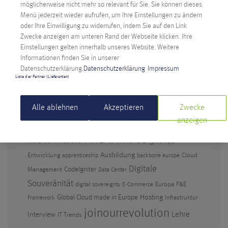
möglicherweise nicht mehr so relevant für Sie. Sie können dieses
Menü jederzeit wieder aufrufen, um Ihre Einstellungen zu ändern
Anexia: Cloud Provider aus Österreich feiert
oder Ihre Einwilligung zu widerrufen, indem Sie auf den Link
Jubiläum
Zwecke anzeigen am unteren Rand der Webseite klicken. Ihre
Künstliche Intelligenz im Berufsalltag – warum
Einstellungen gelten innerhalb unseres Website. Weitere
Informationen finden Sie in unserer
Abwarten keine Option ist
Datenschutzerklärung.
Datenschutzerklärung
Impressum
Digitale Souveränität: Anexia CEO kritisiert
Liste der Partner (Lieferanten)
Amazons EU-Cloud
Alle ablehnen
Akzeptieren
Zwecke
anzeigen
SCHLAGWÖRTER
ANEXIA
Anexia Engine
App
Alexander Windbichler
Ausbildung
Entwicklung
Cloud
apprenticeship
backbone europe
Digitale
CodeIgniter
Management
Data Center
Souveränität
Europa
F&E
digital sovereignty
E-Commerce
Hosting
Global Cloud made in Europe
Infrastruktur
Framework
joinourrevolution
Lehre
Interview
IT Trends