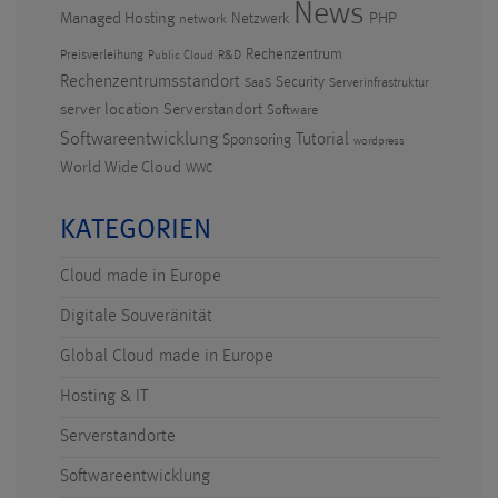
News
PHP
Managed Hosting
Netzwerk
network
Rechenzentrum
Preisverleihung
R&D
Public Cloud
Rechenzentrumsstandort
Security
SaaS
Serverinfrastruktur
Serverstandort
server location
Software
Softwareentwicklung
Tutorial
Sponsoring
wordpress
World Wide Cloud
WWC
KATEGORIEN
Cloud made in Europe
Digitale Souveränität
Global Cloud made in Europe
Hosting & IT
Serverstandorte
Softwareentwicklung