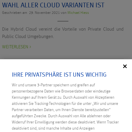
WAHL ALLER CLOUD VARIANTEN IST
Geschrieben am 29. November 2021 von
Michael Hiess
Die Hybrid Cloud vereint die Vorteile von Private Cloud und
Public Cloud Umgebungen.
WEITERLESEN >
IHRE PRIVATSPHÄRE IST UNS WICHTIG
Wir und unsere
3
-Partner speichern und greifen auf
personenbezogene Daten wie Browserdaten oder eindeutige
NEUESTE BEITRÄGE
Kennungen auf Ihrem Gerät zu. Durch Auswahl von Akzeptieren
aktivieren Sie Tracking-Technologien für die unter „Wir und unsere
Digitale Souveränität: Österreich ergreift die
Partner verarbeiten Daten, um Ihnen Dienste bereitzustellen“
Initiative
aufgeführten Zwecke. Durch Auswahl von Alle ablehnen oder
Widerruf Ihrer Einwilligung werden diese deaktiviert. Wenn Tracker
Technicus Award: Open Mind – wenn junge Talente
deaktiviert sind, sind manche Inhalte und Anzeigen
Fragen stellen