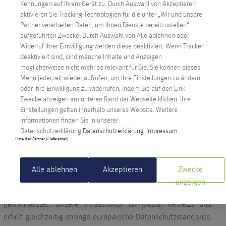
Kennungen auf Ihrem Gerät zu. Durch Auswahl von Akzeptieren
aktivieren Sie Tracking-Technologien für die unter „Wir und unsere
KÜNSTLICHE INTELLIGENZ: KLARE
Partner verarbeiten Daten, um Ihnen Dienste bereitzustellen“
BOTSCHAFT
aufgeführten Zwecke. Durch Auswahl von Alle ablehnen oder
Widerruf Ihrer Einwilligung werden diese deaktiviert. Wenn Tracker
Alexander Windbichler,
CEO von Anexia
deaktiviert sind, sind manche Inhalte und Anzeigen
möglicherweise nicht mehr so relevant für Sie. Sie können dieses
Jeder, der künstliche Intelligenz nicht nutzt,
Menü jederzeit wieder aufrufen, um Ihre Einstellungen zu ändern
oder Ihre Einwilligung zu widerrufen, indem Sie auf den Link
schaufelt sich sein jobtechnisches Grab.
Zwecke anzeigen am unteren Rand der Webseite klicken. Ihre
Einstellungen gelten innerhalb unseres Website. Weitere
Informationen finden Sie in unserer
Den vollständigen Artikel lesen Sie hier:
Kleine Zeitung.
Datenschutzerklärung.
Datenschutzerklärung
Impressum
Liste der Partner (Lieferanten)
CLOUD-INFRASTRUKTUR VON ANEXIA
Alle ablehnen
Akzeptieren
Zwecke
Anexia bietet eine globale Cloud-Lösung, die in Europa
anzeigen
entwickelt und gesichert ist und somit digitale Souveränität
gewährleistet. Unsere Infrastruktur ist global vernetzt und
erfüllt gleichzeitig strenge europäische Datenschutzstandards,