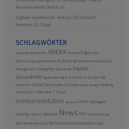
Künstliche Intelligenz im Berufsalltag – warum
Abwarten keine Option ist
Digitale Souveränität: Anexia CEO kritisiert
Amazons EU-Cloud
SCHLAGWÖRTER
ANEXIA
Anexia Engine
App
Alexander Windbichler
Ausbildung
Entwicklung
Cloud
apprenticeship
backbone europe
Digitale
CodeIgniter
Management
Data Center
Souveränität
Europa
F&E
digital sovereignty
E-Commerce
Hosting
Global Cloud made in Europe
Framework
Global vernetzt
Interview
Infrastruktur
IT Trends
joinourrevolution
Lehre
Managed
Lehrberuf
News
PHP
Hosting
Netzwerk
network
Preisverleihung
Rechenzentrumsstandort
Rechenzentrum
R&D
SaaS