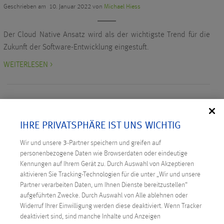
Geschrieben am 10. Januar 2022 von
Michael Hiess
Der Cloud Native Ansatz wird als der wichtigste Trend für die
Zukunft der Software-Entwicklung eingestuft.
WEITERLESEN >
IHRE PRIVATSPHÄRE IST UNS WICHTIG
NEUESTE BEITRÄGE
Wir und unsere
3
-Partner speichern und greifen auf
personenbezogene Daten wie Browserdaten oder eindeutige
Digitale Souveränität: Österreich ergreift die
Kennungen auf Ihrem Gerät zu. Durch Auswahl von Akzeptieren
aktivieren Sie Tracking-Technologien für die unter „Wir und unsere
Initiative
Partner verarbeiten Daten, um Ihnen Dienste bereitzustellen“
Technicus Award: Open Mind – wenn junge Talente
aufgeführten Zwecke. Durch Auswahl von Alle ablehnen oder
Widerruf Ihrer Einwilligung werden diese deaktiviert. Wenn Tracker
Fragen stellen
deaktiviert sind, sind manche Inhalte und Anzeigen