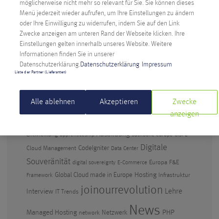
Anexia: Cloud Provider aus Österreich feiert
möglicherweise nicht mehr so relevant für Sie. Sie können dieses
Jubiläum
Menü jederzeit wieder aufrufen, um Ihre Einstellungen zu ändern
oder Ihre Einwilligung zu widerrufen, indem Sie auf den Link
Künstliche Intelligenz im Berufsalltag – warum
Zwecke anzeigen am unteren Rand der Webseite klicken. Ihre
Abwarten keine Option ist
Einstellungen gelten innerhalb unseres Website. Weitere
Informationen finden Sie in unserer
Digitale Souveränität: Anexia CEO kritisiert
Datenschutzerklärung.
Datenschutzerklärung
Impressum
Amazons EU-Cloud
Liste der Partner (Lieferanten)
SCHLAGWÖRTER
Alle ablehnen
Akzeptieren
Zwecke
anzeigen
ANEXIA
Anexia Engine
App
Alexander Windbichler
.NET
Ausbildung
Entwicklung
apprenticeship
backbone europe
CISPE
Digitale
CodeIgniter
Cloud Management
Data Center
Souveränität
Europa
F&E
digital sovereignty
E-Commerce
Hosting
Global Cloud made in Europe
Infrastruktur
Framework
joinourrevolution
Lehre
Interview
IT Trends
News
PHP
Managed Hosting
Netzwerk
network