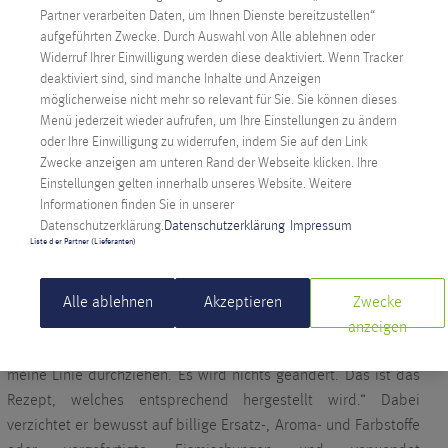
Versuche waren vielversprechend, aber nicht perfekt: „Am
Partner verarbeiten Daten, um Ihnen Dienste bereitzustellen“
Anfang ist es schön weich (-6°C), aber nach der Herstellung
aufgeführten Zwecke. Durch Auswahl von Alle ablehnen oder
muss es eingefroren werden (min. -18°C) – danach war das Eis
Widerruf Ihrer Einwilligung werden diese deaktiviert. Wenn Tracker
deaktiviert sind, sind manche Inhalte und Anzeigen
aber so hart wie ein Ziegelstein.“
möglicherweise nicht mehr so relevant für Sie. Sie können dieses
Das ließ Paul jedoch nicht entmutigen. Der Prozess der
Menü jederzeit wieder aufrufen, um Ihre Einstellungen zu ändern
Eisherstellung, wie ihn Paul beschreibt, ist weitaus mehr als
oder Ihre Einwilligung zu widerrufen, indem Sie auf den Link
Zwecke anzeigen am unteren Rand der Webseite klicken. Ihre
nur das Mischen von Zutaten – es ist eine Wissenschaft, die
Einstellungen gelten innerhalb unseres Website. Weitere
viel Geduld und Präzision erfordert – genau diese Geduld und
Informationen finden Sie in unserer
Präzision zieht sich wie ein roter Faden durch Pauls Leben,
Datenschutzerklärung.
Datenschutzerklärung
Impressum
sowohl in seinem Beruf als auch in seinem Hobby.
Liste der Partner (Lieferanten)
Die Wahl der richtigen Zutaten und die Technik
dahinter
Alle ablehnen
Akzeptieren
Zwecke
Alles beginnt mit der Wahl der richtigen Zutaten. Paul legt
anzeigen
großen Wert auf hochwertige, natürliche Rohstoffe: „Ich möchte
meine Linie durchziehen. Es wird nichts geändert. Das ist das
Rezept, welches entsprechend hergestellt wird.“ Dabei
verzichtet er bewusst auf billige Ersatz-, Aroma- und Farbstoffe