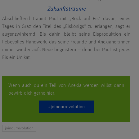
Zukunftsträume
Abschließend träumt Paul mit „Bock auf Eis“ davon, eines
Tages in Graz den Titel des „Eiskönigs“ zu erlangen, sagt er
augenzwinkernd. Bis dahin bleibt seine Eisproduktion ein
liebevolles Handwerk, das seine Freunde und Anexianer:innen
immer wieder aufs Neue begeistern – denn bei Paul ist jedes
Eis ein Unikat.
Wenn auch du ein Teil von Anexia werden willst dann
bewirb dich gerne hier.
#joinourrevolution
joinourrevolution