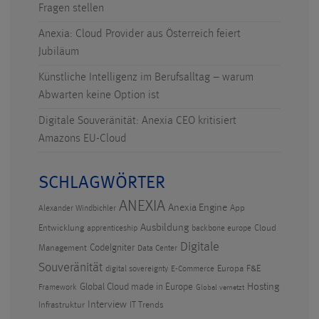
Fragen stellen
Anexia: Cloud Provider aus Österreich feiert
Jubiläum
Künstliche Intelligenz im Berufsalltag – warum
Abwarten keine Option ist
Digitale Souveränität: Anexia CEO kritisiert
Amazons EU-Cloud
SCHLAGWÖRTER
ANEXIA
Anexia Engine
App
Alexander Windbichler
Ausbildung
Entwicklung
Cloud
apprenticeship
backbone europe
Digitale
CodeIgniter
Management
Data Center
Souveränität
Europa
F&E
digital sovereignty
E-Commerce
Hosting
Global Cloud made in Europe
Framework
Global vernetzt
Interview
Infrastruktur
IT Trends