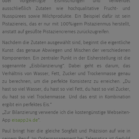
oder vorgefertigte Eismischungen und verwendet
ausschließlich Zutaten wie hochqualitative Frucht- und
Nusspürees sowie Milchprodukte. Ein Beispiel dafür ist sein
Pistazieneis, das er nur mit 100%igem Pistazienmus herstellt,
anstatt auf gesüßte Pistaziencremes zurückzugreifen.
Nachdem die Zutaten ausgewählt sind, beginnt die eigentliche
Kunst: das genaue Abwiegen und Mischen der verschiedenen
Komponenten. Ein zentraler Punkt in der Eisherstellung ist die
sogenannte „Eisbilanzierung“. Dabei geht es darum, das
Verhältnis von Wasser, Fett, Zucker und Trockenmasse genau
zu berechnen, um die perfekte Konsistenz zu erreichen. „Du
hast so viel Wasser, du hast so viel Fett, du hast so viel Zucker,
du hast so viel Trockenmasse. Und das erst in Kombination
ergibt ein perfektes Eis.“
„Zur Bilanzierung verwende ich die kostengünstige Webseiten-
App
eisapp24.de
“.
Paul bringt hier die gleiche Sorgfalt und Präzision auf wie in
seinem Beruf. Im Ordermanagement bei Telematica ist Geduld