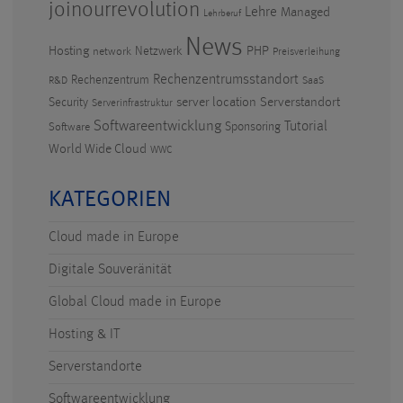
joinourrevolution
Lehre
Managed
Lehrberuf
News
PHP
Hosting
Netzwerk
network
Preisverleihung
Rechenzentrumsstandort
Rechenzentrum
R&D
SaaS
Serverstandort
Security
server location
Serverinfrastruktur
Softwareentwicklung
Tutorial
Sponsoring
Software
World Wide Cloud
WWC
KATEGORIEN
Cloud made in Europe
Digitale Souveränität
Global Cloud made in Europe
Hosting & IT
Serverstandorte
Softwareentwicklung