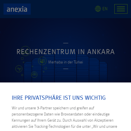
EN
RECHENZENTRUM IN ANKARA
Merhaba in der Türkei
IHRE PRIVATSPHÄRE IST UNS WICHTIG
Wir und unsere
3
-Partner speichern und greifen auf
personenbezogene Daten wie Browserdaten oder eindeutige
Kennungen auf Ihrem Gerät zu. Durch Auswahl von Akzeptieren
aktivieren Sie Tracking-Technologien für die unter „Wir und unsere