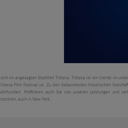
ich im angesagten Stadtteil Tribeca. Tribeca ist ein Viertel im unte
 Tribeca Film Festival ist. Zu den bekanntesten historischen Gesc
ahrhundert. Profitieren auch Sie von unseren Leistungen und ver
enzentren, auch in New York.