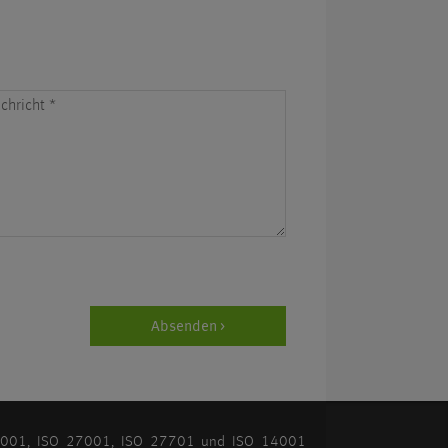
chricht
*
Absenden >
O 9001, ISO 27001, ISO 27701 und ISO 14001