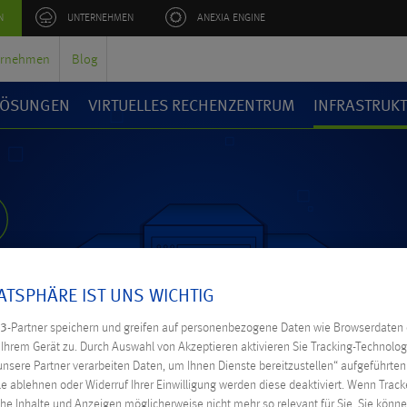
N
UNTERNEHMEN
ANEXIA ENGINE
ernehmen
Blog
 LÖSUNGEN
VIRTUELLES RECHENZENTRUM
INFRASTRUK
RECHENZENT
VATSPHÄRE IST UNS WICHTIG
3
-Partner speichern und greifen auf personenbezogene Daten wie Browserdaten 
hrem Gerät zu. Durch Auswahl von Akzeptieren aktivieren Sie Tracking-Technologi
unsere Partner verarbeiten Daten, um Ihnen Dienste bereitzustellen“ aufgeführte
e ablehnen oder Widerruf Ihrer Einwilligung werden diese deaktiviert. Wenn Tracke
he Inhalte und Anzeigen möglicherweise nicht mehr so relevant für Sie. Sie kön