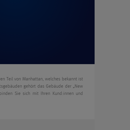
ren Teil von Manhattan, welches bekannt ist
häftsgebäuden gehört das Gebäude der „New
binden Sie sich mit Ihren Kund:innen und