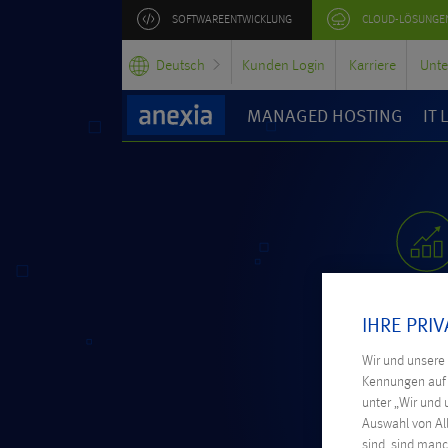
SOFTWAREENTWICKLUNG
CLOUD-LÖSUNGE
Deutsch
Kunden Login
Karriere
Unt
MANAGED HOSTING
IT
IHRE PRI
Wir und unsere
Kennungen auf I
unter „Wir und 
Auswahl von All
sind, sind manc