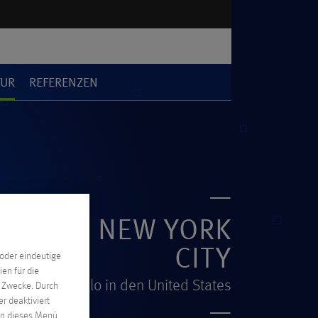
TUR
REFERENZEN
RUM IN NEW YORK
CITY
oder eindeutige
en für die
Hello in den United States
n Zwecke. Durch
r deaktiviert
nen dieses Menü