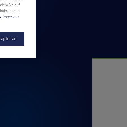
indem Sie auf
rhalb unseres
g
Impressum
zeptieren