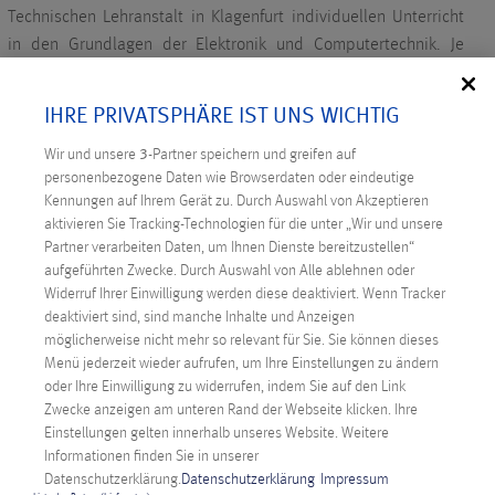
Technischen Lehranstalt in Klagenfurt individuellen Unterricht
in den Grundlagen der Elektronik und Computertechnik. Je
nach Anforderung können die Lehrkräfte unabhängige
Arbeitsinseln abgestimmt auf ihren Unterricht
IHRE PRIVATSPHÄRE IST UNS WICHTIG
zusammenstellen. „Nichts statisch, sondern alles flexibel“,
Wir und unsere
3
-Partner speichern und greifen auf
sagt Burkhard Grabner, der mit seinem Lehrerkollegen
personenbezogene Daten wie Browserdaten oder eindeutige
Bernhard Wurnitsch das Projekt umgesetzt hat. Bauteile,
Kennungen auf Ihrem Gerät zu. Durch Auswahl von Akzeptieren
Werkzeuge, Messgeräte, Labornetzteile etc. werden je nach
aktivieren Sie Tracking-Technologien für die unter „Wir und unsere
Unterrichtseinheit spezifisch ausgewählt und kombiniert. Die
Partner verarbeiten Daten, um Ihnen Dienste bereitzustellen“
Schüler:innen sind damit in der Lage, in Gruppen konkret an
aufgeführten Zwecke. Durch Auswahl von Alle ablehnen oder
unterschiedlichen Problemlösungen in den Bereichen
Widerruf Ihrer Einwilligung werden diese deaktiviert. Wenn Tracker
deaktiviert sind, sind manche Inhalte und Anzeigen
Biomedizin- und Gesundheitstechnik, Elektronik und
möglicherweise nicht mehr so relevant für Sie. Sie können dieses
Technische Informatik sowie Elektrotechnik zu arbeiten.
Menü jederzeit wieder aufrufen, um Ihre Einstellungen zu ändern
ANX.LABS ERMÖGLICHT PRAXISNAHE
oder Ihre Einwilligung zu widerrufen, indem Sie auf den Link
Zwecke anzeigen am unteren Rand der Webseite klicken. Ihre
AUSBILDUNG
Einstellungen gelten innerhalb unseres Website. Weitere
„ANX.labs zeigt ein neues, innovatives Konzept für den
Informationen finden Sie in unserer
modernen Unterricht“, sagt Hubert Lutnik, Direktor der HTL
Datenschutzerklärung.
Datenschutzerklärung
Impressum