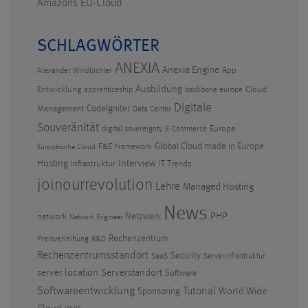
Amazons EU-Cloud
SCHLAGWÖRTER
ANEXIA
Anexia Engine
App
Alexander Windbichler
Ausbildung
Entwicklung
Cloud
apprenticeship
backbone europe
Digitale
CodeIgniter
Management
Data Center
Souveränität
Europa
digital sovereignty
E-Commerce
F&E
Global Cloud made in Europe
Framework
Europäische Cloud
Hosting
Interview
Infrastruktur
IT Trends
joinourrevolution
Lehre
Managed Hosting
News
PHP
Netzwerk
network
Network Engineer
Rechenzentrum
Preisverleihung
R&D
Rechenzentrumsstandort
Security
SaaS
Serverinfrastruktur
Serverstandort
server location
Software
Softwareentwicklung
Tutorial
World Wide
Sponsoring