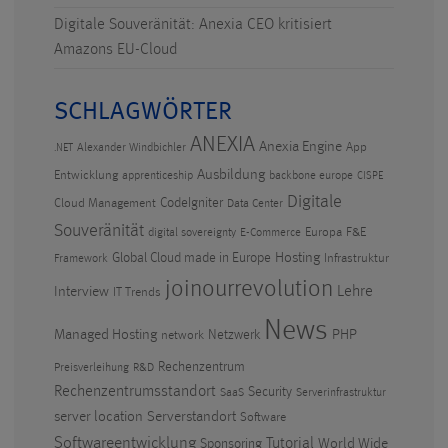
Digitale Souveränität: Anexia CEO kritisiert
Amazons EU-Cloud
SCHLAGWÖRTER
ANEXIA
Anexia Engine
App
Alexander Windbichler
.NET
Ausbildung
Entwicklung
apprenticeship
backbone europe
CISPE
Digitale
CodeIgniter
Cloud Management
Data Center
Souveränität
Europa
F&E
digital sovereignty
E-Commerce
Hosting
Global Cloud made in Europe
Infrastruktur
Framework
joinourrevolution
Lehre
Interview
IT Trends
News
PHP
Managed Hosting
Netzwerk
network
Rechenzentrum
Preisverleihung
R&D
Rechenzentrumsstandort
Security
SaaS
Serverinfrastruktur
Serverstandort
server location
Software
Softwareentwicklung
Tutorial
World Wide
Sponsoring