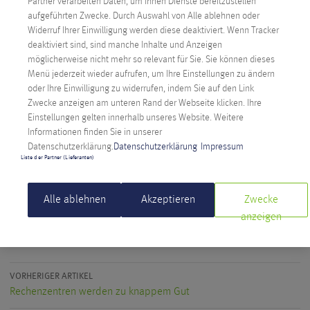
Partner verarbeiten Daten, um Ihnen Dienste bereitzustellen“
Unlängst wurde Gabriel Lipnik mit der höchstmöglichen
aufgeführten Zwecke. Durch Auswahl von Alle ablehnen oder
Auszeichnung, der Promotio sub auspiciis Praesidentis rei
Widerruf Ihrer Einwilligung werden diese deaktiviert. Wenn Tracker
publicae, an der Technischen Universität Graz ausgezeichnet.
deaktiviert sind, sind manche Inhalte und Anzeigen
möglicherweise nicht mehr so relevant für Sie. Sie können dieses
Bei Anexia ist er als Operations Research Analyst tätig. Er
Menü jederzeit wieder aufrufen, um Ihre Einstellungen zu ändern
analysiert Wirtschaftsprozesse und optimiert diese mit
oder Ihre Einwilligung zu widerrufen, indem Sie auf den Link
mathematischen Methoden. Dass Mathematik nicht trocken,
Zwecke anzeigen am unteren Rand der Webseite klicken. Ihre
sondern auch sehr spannend und abwechslungsreich sein
Einstellungen gelten innerhalb unseres Website. Weitere
kann, veranschaulicht er auf seiner
Webseite
.
Informationen finden Sie in unserer
Datenschutzerklärung.
Datenschutzerklärung
Impressum
Den vollständigen Artikel finden Sie in
Kleine Zeitung
Liste der Partner (Lieferanten)
ANEXIA
Alle ablehnen
Akzeptieren
Zwecke
anzeigen
facebook
twitter
linkedin
email
VORHERIGER ARTIKEL
Rechenzentren werden zu knappem Gut