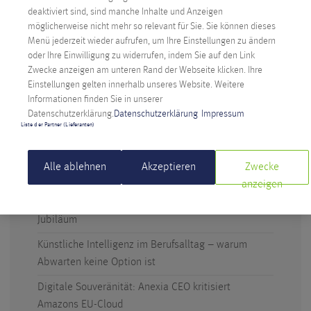
deaktiviert sind, sind manche Inhalte und Anzeigen
möglicherweise nicht mehr so relevant für Sie. Sie können dieses
Menü jederzeit wieder aufrufen, um Ihre Einstellungen zu ändern
oder Ihre Einwilligung zu widerrufen, indem Sie auf den Link
Zwecke anzeigen am unteren Rand der Webseite klicken. Ihre
Einstellungen gelten innerhalb unseres Website. Weitere
NEUESTE BEITRÄGE
Informationen finden Sie in unserer
Datenschutzerklärung.
Datenschutzerklärung
Impressum
Digitale Souveränität: Österreich ergreift die
Liste der Partner (Lieferanten)
Initiative
Technicus Award: Open Mind – wenn junge Talente
Alle ablehnen
Akzeptieren
Zwecke
Fragen stellen
anzeigen
Anexia: Cloud Provider aus Österreich feiert
Jubiläum
Künstliche Intelligenz im Berufsalltag – warum
Abwarten keine Option ist
Digitale Souveränität: Anexia CEO kritisiert
Amazons EU-Cloud