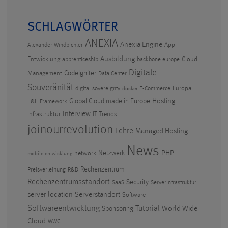
SCHLAGWÖRTER
ANEXIA
Anexia Engine
App
Alexander Windbichler
Ausbildung
Entwicklung
Cloud
apprenticeship
backbone europe
Digitale
CodeIgniter
Management
Data Center
Souveränität
Europa
digital sovereignty
E-Commerce
docker
Hosting
F&E
Global Cloud made in Europe
Framework
Interview
Infrastruktur
IT Trends
joinourrevolution
Lehre
Managed Hosting
News
PHP
Netzwerk
network
mobile entwicklung
Rechenzentrum
Preisverleihung
R&D
Rechenzentrumsstandort
Security
SaaS
Serverinfrastruktur
Serverstandort
server location
Software
Softwareentwicklung
Tutorial
World Wide
Sponsoring
Cloud
WWC